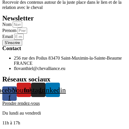
Recevoir des contenus autour de la juste place dans le lien et de la
relation avec le cheval
Newsletter
Nom
Prenom
Email
S'inscrire
Contact
256 rue des Poilus 83470 Saint-Maximin-la-Sainte-Beaume
FRANCE
flovanthiel@chevalliance.eu
Réseaux sociaux
acebook-
Youtube
Instagram
Linkedin
f
Prendre rendez-vous
Du lundi au vendredi
11h à 17h