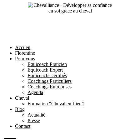
Aller
au
contenu
Accueil
Florentine
Pour vous
Equicoach Praticien
Equicoach Expert
Equicoachs certifiés
Coachings Particuliers
Coachings Entreprises
Agenda
Cheval
Formation “Cheval en Lien”
Blog
Actualité
Presse
Contact