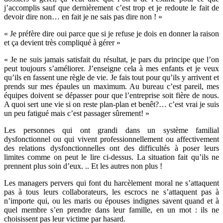
j’accomplis sauf que dernièrement c’est trop et je redoute le fait de
devoir dire non… en fait je ne sais pas dire non ! »
« Je préfère dire oui parce que si je refuse je dois en donner la raison
et ça devient très compliqué à gérer »
« Je ne suis jamais satisfait du résultat, je pars du principe que l’on
peut toujours s’améliorer. J’enseigne cela à mes enfants et je veux
qu’ils en fassent une règle de vie. Je fais tout pour qu’ils y arrivent et
prends sur mes épaules un maximum. Au bureau c’est pareil, mes
équipes doivent se dépasser pour que l’entreprise soit fière de nous.
A quoi sert une vie si on reste plan-plan et benêt?… c’est vrai je suis
un peu fatigué mais c’est passager sûrement! »
Les personnes qui ont grandi dans un système familial
dysfonctionnel ou qui vivent professionnellement ou affectivement
des relations dysfonctionnelles ont des difficultés à poser leurs
limites comme on peut le lire ci-dessus. La situation fait qu’ils ne
prennent plus soin d’eux. .. Et les autres non plus !
Les managers pervers qui font du harcèlement moral ne s’attaquent
pas à tous leurs collaborateurs, les escrocs ne s’attaquent pas à
n’importe qui, ou les maris ou épouses indignes savent quand et à
quel membre s’en prendre dans leur famille, en un mot : ils ne
choisissent pas leur victime par hasard.