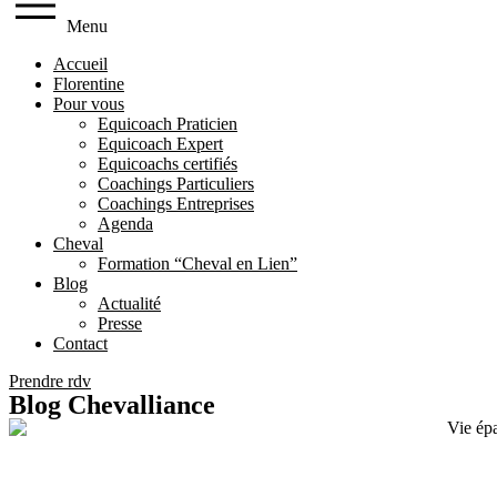
Menu
Accueil
Florentine
Pour vous
Equicoach Praticien
Equicoach Expert
Equicoachs certifiés
Coachings Particuliers
Coachings Entreprises
Agenda
Cheval
Formation “Cheval en Lien”
Blog
Actualité
Presse
Contact
Prendre rdv
Blog Chevalliance